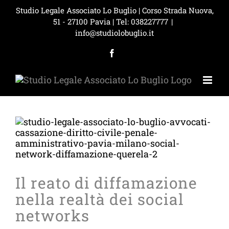
Skip
Studio Legale Associato Lo Buglio | Corso Strada Nuova,
to
51 - 27100 Pavia |
Tel: 038227777
|
content
info@studiolobuglio.it
Facebook
Il reato di diffamazione
nella realtà dei social
networks